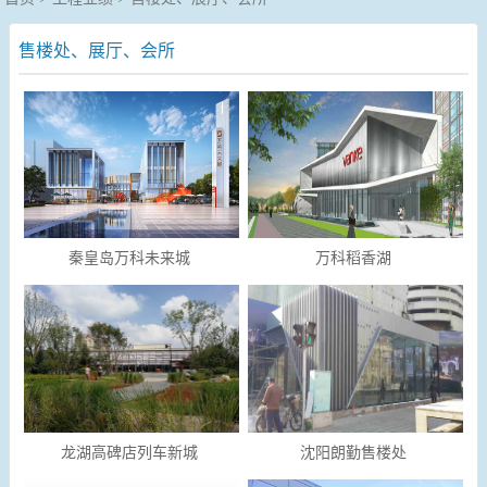
售楼处、展厅、会所
秦皇岛万科未来城
万科稻香湖
龙湖高碑店列车新城
沈阳朗勤售楼处