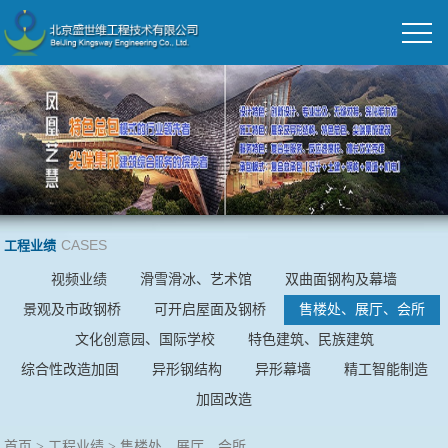
CASES
工程业绩
视频业绩
滑雪滑冰、艺术馆
双曲面钢构及幕墙
景观及市政钢桥
可开启屋面及钢桥
售楼处、展厅、会所
文化创意园、国际学校
特色建筑、民族建筑
综合性改造加固
异形钢结构
异形幕墙
精工智能制造
加固改造
首页
>
工程业绩
>
售楼处、展厅、会所