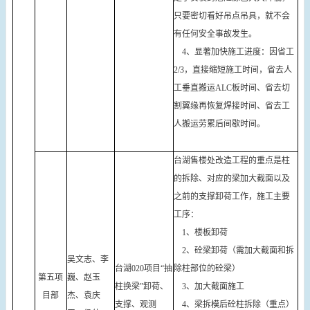
只要密切看好吊点吊具，就不会
有任何安全事故发生。
4、显著加快施工进度：因省工
2/3，直接缩短施工时间，省去人
工垂直搬运ALC板时间、省去切
割翼缘再恢复焊接时间、省去工
人搬运劳累后间歇时间。
台湖售楼处改造工程的重点是柱
的拆除、对应的梁加大截面以及
之前的支撑卸荷工作，施工主要
工序：
1、楼板卸荷
2、砼梁卸荷（需加大截面和拆
吴文志、李
台湖020项目“抽
除柱部位的砼梁）
第五项
巍、赵玉
柱换梁”卸荷、
3、加大截面施工
目部
杰、袁庆
支撑、观测
4、梁拆模后砼柱拆除（重点）