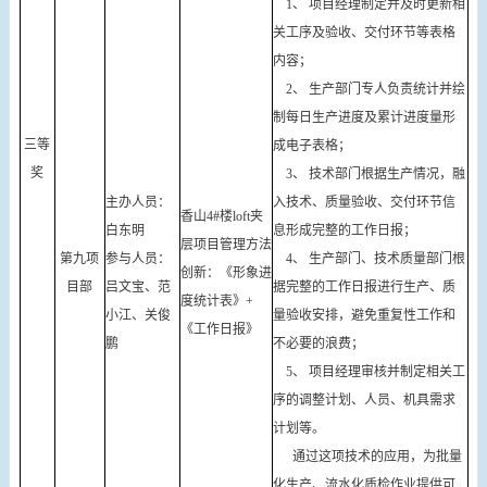
1、 项目经理制定并及时更新相
关工序及验收、交付环节等表格
内容；
2、 生产部门专人负责统计并绘
制每日生产进度及累计进度量形
三等
成电子表格；
奖
3、 技术部门根据生产情况，融
主办人员：
入技术、质量验收、交付环节信
香山4#楼loft夹
白东明
息形成完整的工作日报；
层项目管理方法
第九项
参与人员：
4、 生产部门、技术质量部门根
创新：《形象进
目部
吕文宝、范
据完整的工作日报进行生产、质
度统计表》+
小江、关俊
量验收安排，避免重复性工作和
《工作日报》
鹏
不必要的浪费；
5、 项目经理审核并制定相关工
序的调整计划、人员、机具需求
计划等。
通过这项技术的应用，为批量
化生产、流水化质检作业提供可