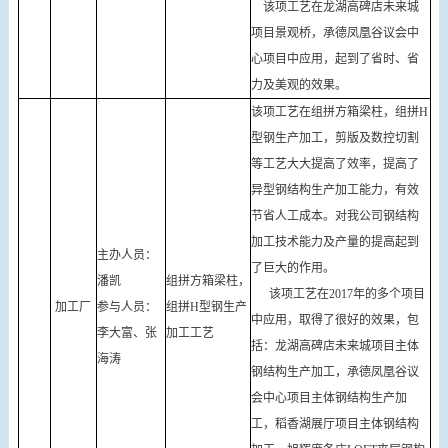
该项工艺在龙湖高碑店未来城
项目景观桥，承德凤凰谷议会中
心项目中应用，起到了省时、省
力及美观的效果。
该项工艺在组拼方箱梁柱，组拼H
型钢生产加工，剪版及数控切割
等工艺大大提高了效率，提高了
异型钢结构生产加工能力，有效
节省人工成本。对我公司钢结构
加工技术能力及产量的提高起到
主办人员：
了巨大的作用。
潘凯
组拼方箱梁柱，
该项工艺在2017年的多个项目
加工厂
参与人员：
组拼H型钢生产
中应用，取得了很好的效果，包
李大富、张
加工工艺
括：龙湖高碑店未来城项目主体
海涛
钢结构生产加工，承德凤凰谷议
会中心项目主体钢结构生产加
工，稻香湖展厅项目主体钢结构