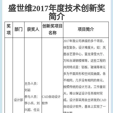
盛世维2017年度技术创新奖
简介
奖
创新奖项目
部门
获奖人
项目简介
项
名称
2017年我公司承接的多个项目，
体型复杂，设计难度大，如：凤
凰谷艺慧中心，富龙滑雪大厅、
万科台湖钢楼梯等，这些工程的
共同特点是：铝板、玻璃等单元
多为平面异形和空间双曲面，各
不相同，几乎没有相同的单元，
主办人员：
按照传统的设计方法，工作量巨
刘岩
大，难以保证设计任务按时完
参与人员：
CAD自动设计
设计部
成。设计部采用自主研发的CAD
李小兵、刘
软件
自动设计软件，基本上实现了一
兴超、任云