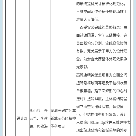
的最终提料尺寸标准化规范化；
三维空间定位坐标使得现场施工
难度大大降低。
百妥安装完成的最终效果：曲
面过渡圆滑、空间无缝拼接，完
美曲线均匀分割，流线变化错落
有致，完美展示了甲方的设计理
念，为滑雪大厅整体外观效果争
光添彩。
高碑店精神堡垒项目为立面空间
扭转隐框玻璃幕墙及干挂树状铝
单板幕墙，延平面矩形的中心线
逆时针扭转14度，主体钢结构呈
现立面空间扭转状态，体型虽
李小兵、任
龙湖高碑店列车
小，但结构造型相对复杂，设计
设计部
云希、李建
新城示范区精神
人员应用SketchUp软件三维建模表
辉、郭敬海
堡垒项目
现出玻璃幕墙和铝板幕墙的外观