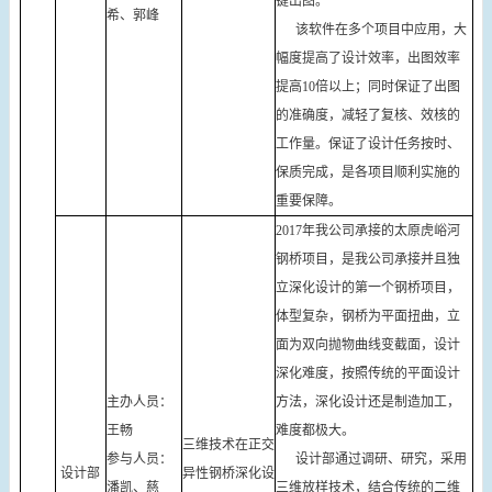
键出图。
希、郭峰
该软件在多个项目中应用，大
幅度提高了设计效率，出图效率
提高10倍以上；同时保证了出图
的准确度，减轻了复核、效核的
工作量。保证了设计任务按时、
保质完成，是各项目顺利实施的
重要保障。
2017年我公司承接的太原虎峪河
钢桥项目，是我公司承接并且独
立深化设计的第一个钢桥项目，
体型复杂，钢桥为平面扭曲，立
面为双向抛物曲线变截面，设计
深化难度，按照传统的平面设计
主办人员：
方法，深化设计还是制造加工，
王畅
难度都极大。
三维技术在正交
参与人员：
设计部通过调研、研究，采用
设计部
异性钢桥深化设
潘凯、慈
三维放样技术，结合传统的二维