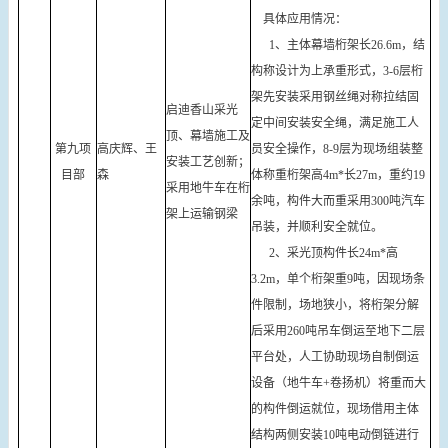
具体应用情况：
1、主体幕墙桁架长26.6m，结
构称设计为上承重形式，3-6层桁
架先安装采用钢丝绳对称拉结固
启迪香山采光
定中间安装安全绳，满足施工人
顶、幕墙施工及
第九项
高庆辉、王
员安全操作，8-9层为现场组装整
安装工艺创新；
目部
森
体称重桁架高4m*长27m，重约19
采用地牛车在桁
余吨，构件大而重采用300吨汽车
架上运输钢梁
吊装，并顺利安全就位。
2、采光顶构件长24m*高
3.2m，单个桁架重9吨，因现场条
件限制，场地狭小，将桁架分解
后采用260吨吊车倒运至地下二层
平台处，人工协助现场自制倒运
设备（地牛车+卷扬机）将重而大
的构件倒运就位，现场借用主体
结构两侧安装10吨电动倒链进行