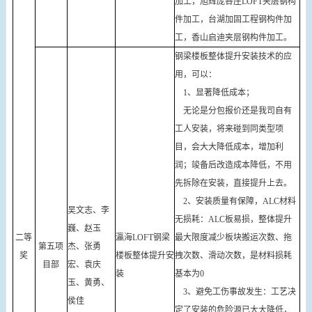
加工，旭辉庞各庄LOFT夹层钢构
件加工，台湖加固工程钢构件加
工，香山启迪夹层钢构件加工。
钢梁楼板整体提升安装技术的应
用，可以：
1、显著降低成本；
无论是分包报价还是我司自有
工人安装，将来碰到同类型项
目，会大大降低成本，增加利
润；竣备后改造成本降低，不用
先拆除在安装，直接提升上去。
2、安装质量有保障，ALC材料
吴文志、李
无损耗：ALC板易损，整体提升
巍、赵玉
二等
瀛海LOFT钢梁
最大限度减少板块搬运次数、拖
第五项
杰、张勇
奖
楼板整体提升安
拽次数、滑动次数，是材料损耗
目部
宏、袁庆
装
基本为0
玉、黄勇、
3、避免工伤事故发生：工艺决
侯佳
定了安装的危险源已大大降低，