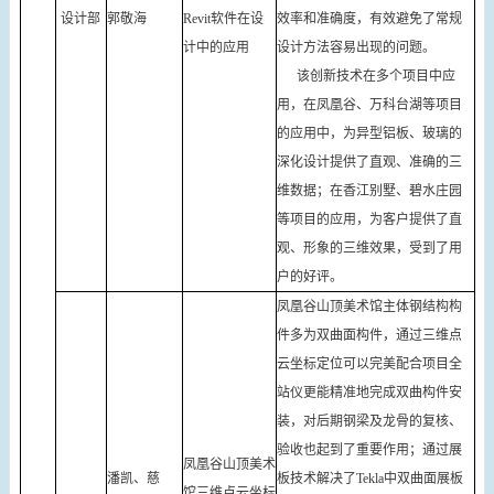
设计部
郭敬海
Revit软件在设
效率和准确度，有效避免了常规
计中的应用
设计方法容易出现的问题。
该创新技术在多个项目中应
用，在凤凰谷、万科台湖等项目
的应用中，为异型铝板、玻璃的
深化设计提供了直观、准确的三
维数据；在香江别墅、碧水庄园
等项目的应用，为客户提供了直
观、形象的三维效果，受到了用
户的好评。
凤凰谷山顶美术馆主体钢结构构
件多为双曲面构件，通过三维点
云坐标定位可以完美配合项目全
站仪更能精准地完成双曲构件安
装，对后期钢梁及龙骨的复核、
验收也起到了重要作用；通过展
凤凰谷山顶美术
潘凯、慈
板技术解决了Tekla中双曲面展板
馆三维点云坐标