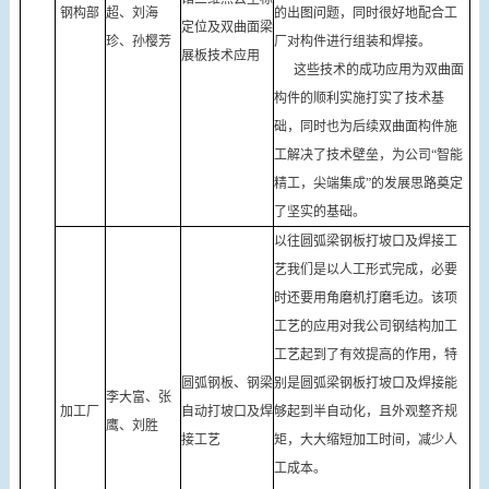
钢构部
超、刘海
的出图问题，同时很好地配合工
定位及双曲面梁
珍、孙樱芳
厂对构件进行组装和焊接。
展板技术应用
这些技术的成功应用为双曲面
构件的顺利实施打实了技术基
础，同时也为后续双曲面构件施
工解决了技术壁垒，为公司“智能
精工，尖端集成”的发展思路奠定
了坚实的基础。
以往圆弧梁钢板打坡口及焊接工
艺我们是以人工形式完成，必要
时还要用角磨机打磨毛边。该项
工艺的应用对我公司钢结构加工
工艺起到了有效提高的作用，特
圆弧钢板、钢梁
别是圆弧梁钢板打坡口及焊接能
李大富、张
加工厂
自动打坡口及焊
够起到半自动化，且外观整齐规
鹰、刘胜
接工艺
矩，大大缩短加工时间，减少人
工成本。