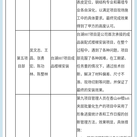
表皮定位，钢结构专业和幕墙专
业各自深化，以满足项目现场施
工中的具体要求。最终完成效果
得到了甲方的高度认可。
台湖007项目是公司首次承接的成
品装配式楼梯安装项目，在整个
吴文志、王
过程中，遇到了各种问题，项目
第五项
昌、张勇
台湖007项目成
部克服了各种困难，在工期紧、
目部
宏、陈功
品楼梯安装
任务重的情况下，通过技术创
林、陈整林
新，解决了材料偏差、尺寸不
准、现场切割等问题，并保证了
最终的安装效果。
第九项目管理人员在香山4#楼loft
夹层批量化生产的项目中采用了
形象进度统计表和工作日报的创
新管理方法，效果明显，具体措
施：