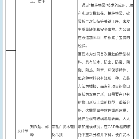
玉、侯佳
通过“抽柱换梁”技术的应用，顺
利实现支撑卸荷、抽柱换梁、砼
梁板二次卸荷等关键工序，未发
生质量缺陷和安全事故。为公司
在改造加固项目中积累了宝贵的
经验。
百妥木为公司首次接触的新型材
料，具有防水、防虫、防霉、阻
燃、隔热、隔音、环保等特性，
但这种材料只有矩形一种，安装
方法为插接，而崇礼项目的檐口
形状为双曲异形，且需要在已有
的檐口形状上重新找型，重新分
格，这需要犀牛软件重新建模，
延伸至现有玻璃幕墙表面，大大
刘兴超、郭
崇礼百妥木檐口
增加建模难度；在CAD编程的依
设计部
峰
及吊顶
托下重新分格并下料，使百妥木