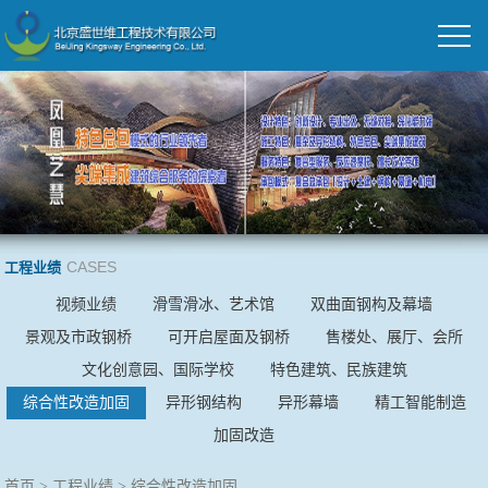
CASES
工程业绩
视频业绩
滑雪滑冰、艺术馆
双曲面钢构及幕墙
景观及市政钢桥
可开启屋面及钢桥
售楼处、展厅、会所
文化创意园、国际学校
特色建筑、民族建筑
综合性改造加固
异形钢结构
异形幕墙
精工智能制造
加固改造
首页
>
工程业绩
>
综合性改造加固